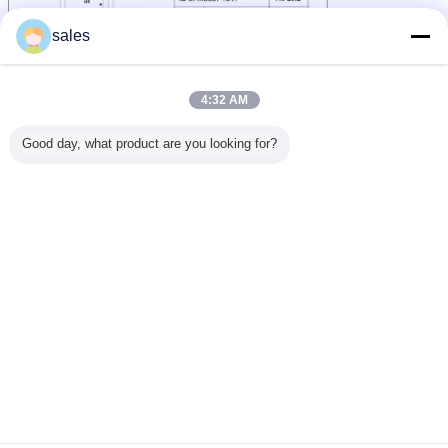
sales
4:32 AM
Good day, what product are you looking for?
Ποιοτικό σύστημα διαχείρισης
1.
Έχουμε καθιερώσει ένα τέλειο ποιοτικό σύστημα διαχείρισης
Εφαρμόζουμε πλήρως το ISO15378: το ποιοτικό σύστημα διαχείρισης του 2017,
και διατυπώνει ένα πλήρες σύνολο προτύπων εργασίας, προτύπων παραγωγής
και προτύπων καταγραφής, καθιερωμένα πρότυπα επιχειρηματικού εσωτερικού
ελέγχου υψηλότερα από τα πρότυπα του ISO.
2.
Χρησιμοποιούμε το σε απευθείας σύνδεση αυτόματο σύστημα
επιθεώρησης
Έχουμε εγκαταστήσει τον προηγμένο πλήρως αυτόματο ελαφρύ εξοπλισμό
επιθεώρησης αίσθησης στη γραμμή παραγωγής για να επιθεωρήσουμε όλα τα
προϊόντα που αυτοματοποιούνται για να αποφύγουν την αστάθεια της
επιθεώρησης επιθεωρητών.