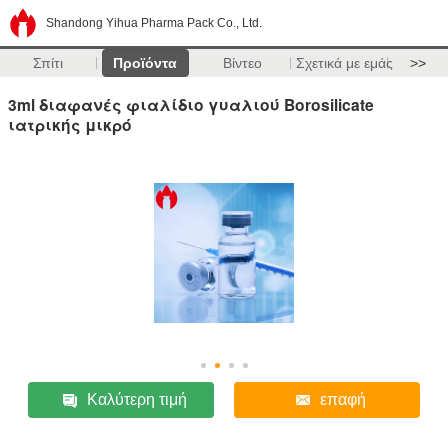
Shandong Yihua Pharma Pack Co., Ltd.
Σπίτι
Προϊόντα
Βίντεο
Σχετικά με εμάς
>>
3ml διαφανές φιαλίδιο γυαλιού Borosilicate
ιατρικής μικρό
Καλύτερη τιμή
επαφή