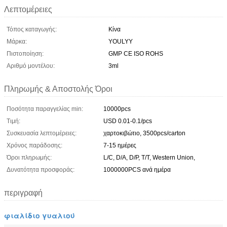
Λεπτομέρειες
Τόπος καταγωγής:
Κίνα
Μάρκα:
YOULYY
Πιστοποίηση:
GMP CE ISO ROHS
Αριθμό μοντέλου:
3ml
Πληρωμής & Αποστολής Όροι
Ποσότητα παραγγελίας min:
10000pcs
Τιμή:
USD 0.01-0.1/pcs
Συσκευασία λεπτομέρειες:
χαρτοκιβώτιο, 3500pcs/carton
Χρόνος παράδοσης:
7-15 ημέρες
Όροι πληρωμής:
L/C, D/A, D/P, T/T, Western Union,
Δυνατότητα προσφοράς:
1000000PCS ανά ημέρα
περιγραφή
φιαλίδιο γυαλιού