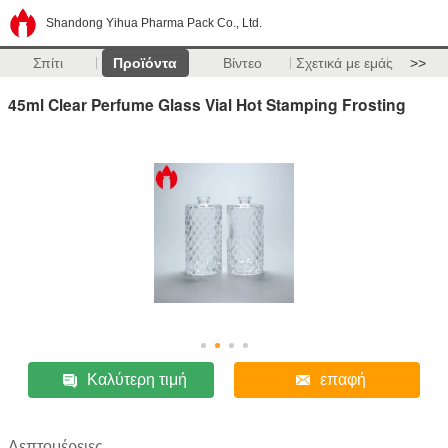
Shandong Yihua Pharma Pack Co., Ltd.
Σπίτι
Προϊόντα
Βίντεο
Σχετικά με εμάς
>>
45ml Clear Perfume Glass Vial Hot Stamping Frosting
Καλύτερη τιμή
επαφή
Λεπτομέρειες