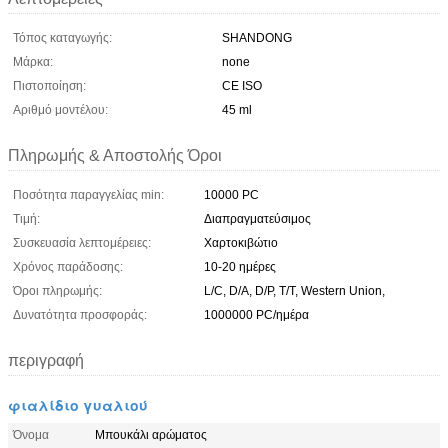
Τόπος καταγωγής:
SHANDONG
Μάρκα:
none
Πιστοποίηση:
CE ISO
Αριθμό μοντέλου:
45 ml
Πληρωμής & Αποστολής Όροι
Ποσότητα παραγγελίας min:
10000 PC
Τιμή:
Διαπραγματεύσιμος
Συσκευασία λεπτομέρειες:
Χαρτοκιβώτιο
Χρόνος παράδοσης:
10-20 ημέρες
Όροι πληρωμής:
L/C, D/A, D/P, T/T, Western Union,
Δυνατότητα προσφοράς:
1000000 PC/ημέρα
περιγραφή
φιαλίδιο γυαλιού
Όνομα
Μπουκάλι αρώματος