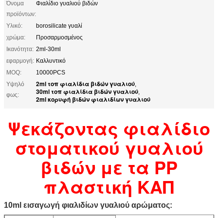
Όνομα
Φιαλίδιο γυαλιού βιδών
προϊόντων:
Υλικό:
borosilicate γυαλί
χρώμα:
Προσαρμοσμένος
Ικανότητα:
2ml-30ml
εφαρμογή:
Καλλυντικό
MOQ:
10000PCS
2ml τοπ φιαλίδια βιδών γυαλιού
Υψηλό
,
30ml τοπ φιαλίδια βιδών γυαλιού
,
φως:
2ml κορυφή βιδών φιαλιδίων γυαλιού
Ψεκάζοντας φιαλίδιο
στοματικού γυαλιού
βιδών με τα PP
πλαστική ΚΑΠ
10ml εισαγωγή φιαλιδίων γυαλιού αρώματος: