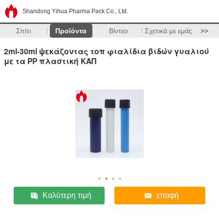
Shandong Yihua Pharma Pack Co., Ltd.
Σπίτι
Προϊόντα
Βίντεο
Σχετικά με εμάς
>>
2ml-30ml ψεκάζοντας τοπ φιαλίδια βιδών γυαλιού
με τα PP πλαστική ΚΑΠ
Καλύτερη τιμή
επαφή