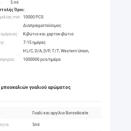
:
5 ml
τολής Όροι:
ελίας min:
10000 PCS
Διαπραγματεύσιμος
ομέρειες:
Κιβώτιο και χαρτοκιβώτιο
ης:
7-15 ημέρες
Η L/C, D/A, D/P, T/T, Western Union,
σφοράς:
1000000 pcs/ημέρα
ο μπουκαλιών γυαλιού αρώματος
:
Γυαλί και αργίλιο Borosilicate
τητα:
5ml