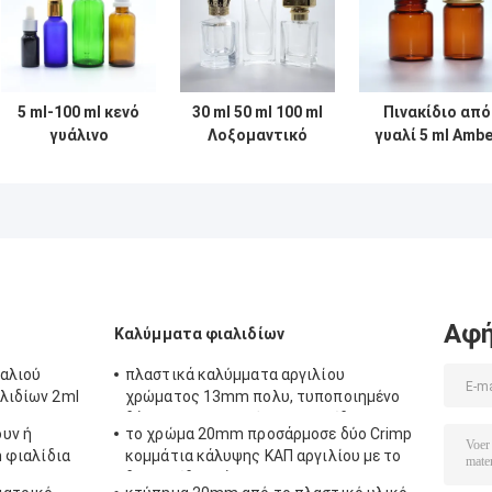
5 ml-100 ml κενό
30 ml 50 ml 100 ml
Πινακίδιο από
γυάλινο
Λοξομαντικό
γυαλί 5 ml Ambe
μπουκάλι
Κοσμητικό
Screw Neck Gla
καλλυντικών
Αρώμα Γυάλινο
με αλουμινένι
αιθέριας ύλης με
μπουκάλι
καπάκι
καπάκι
σταγονιδίου
Αφή
Καλύμματα φιαλιδίων
υαλιού
πλαστικά καλύμματα αργιλίου
αλιδίων 2ml
χρώματος 13mm πολυ, τυποποιημένο
δάκρυ της κκπ από τη σφραγίδα
υν ή
το χρώμα 20mm προσάρμοσε δύο Crimp
n φιαλίδια
κομμάτια κάλυψης ΚΑΠ αργιλίου με το
δαχτυλίδι-τράβηγμα