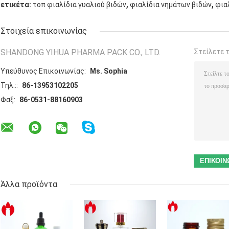
,
,
ετικέτα:
τοπ φιαλίδια γυαλιού βιδών
φιαλίδια νημάτων βιδών
φια
Στοιχεία επικοινωνίας
SHANDONG YIHUA PHARMA PACK CO., LTD.
Στείλετε 
Υπεύθυνος Επικοινωνίας:
Ms. Sophia
Τηλ.::
86-13953102205
Φαξ:
86-0531-88160903
Άλλα προϊόντα