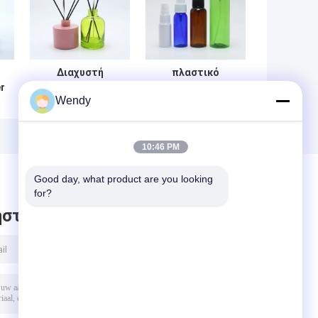
Διαχυστή
πλαστικό
r
γυάλινο
μπουκάλι
Wendy
ss
μπουκάλι κενό
ψεκασμού
ο
καλάμι Διαχυστή
αντλιών 15ml
αρώματος
30ml 50ml 100ml
γυάλινο
PET
10:46 PM
μπουκάλι
φιαλίδιο
Good day, what product are you looking 
for?
στε μήνυμα