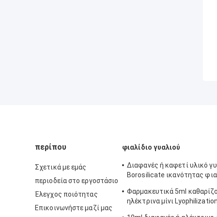
περίπου
φιαλίδιο γυαλιού
Διαφανές ή καφετί υλικό γ
Σχετικά με εμάς
Borosilicate ικανότητας φι
περιοδεία στο εργοστάσιο
σωλήνων γυαλιού
Φαρμακευτικά 5ml καθαρίζο
Έλεγχος ποιότητας
ηλέκτρινα μίνι Lyophilizatio
Επικοινωνήστε μαζί μας
γυαλιού με την ΚΑΠ