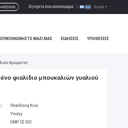
Ζητήστε ένα απόσπασμα
|
Greek
Αναζήτηση
ΕΠΙΚΟΙΝΩΝΉΣΤΕ ΜΑΖΊ ΜΑΣ
ΕΙΔΉΣΕΙΣ
ΥΠΟΘΈΣΕΙΣ
αλιού Αρώματος
ένο φιαλίδιο μπουκαλιών γυαλιού
ς:
ShanDong Κίνα
Youlyy
GMP CE ISO