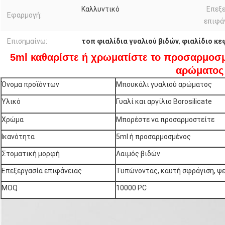
Καλλυντικό
Επεξ
Εφαρμογή:
επιφά
Επισημαίνω:
τοπ φιαλίδια γυαλιού βιδών
,
φιαλίδιο κε
5ml καθαρίστε ή χρωματίστε το προσαρμοσμ
αρώματος
Όνομα προϊόντων
Μπουκάλι γυαλιού αρώματος
Υλικό
Γυαλί και αργίλιο Borosilicate
Χρώμα
Μπορέστε να προσαρμοστείτε
Ικανότητα
5ml ή προσαρμοσμένος
Στοματική μορφή
Λαιμός βιδών
Επεξεργασία επιφάνειας
Τυπώνοντας, καυτή σφράγιση, ψ
MOQ
10000 PC