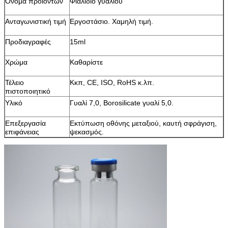
Όνομα προϊόντων
Φιαλίδιο γυαλιού
Ανταγωνιστική τιμή
Εργοστάσιο. Χαμηλή τιμή.
Προδιαγραφές
15ml
Χρώμα
Καθαρίστε
Τέλειο
Κκπ, CE, ISO, RoHS κ.λπ.
πιστοποιητικό
Υλικό
Γυαλί 7,0, Borosilicate γυαλί 5,0.
Επεξεργασία
Εκτύπωση οθόνης μεταξιού, καυτή σφράγιση,
επιφάνειας
ψεκασμός.