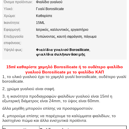
Όνομα προϊόντων:
Φιαλίδιο γυαλιού
Υλικό:
Γυαλί Borosilicate
Χρώμα:
Καθαρίστε
Ικανότητα:
15ML
Εφαρμογή:
Ιατρικός, καλλυντικός, εργαστήριο
Επεξεργασία
Τυπώνοντας, καυτή σφράγιση, πάγωμα
επιφάνειας:
Φιαλίδια γυαλιού Borosilicate
Υψηλό φως:
,
φιαλίδια σωλήνων δοκιμής
15ml καθαρίστε χαμηλό Borosilicate ή το ουδέτερο φιαλίδιο
γυαλιού Borosilicate με το φιαλίδιο ΚΑΠ
1, το υλικό γυαλιού έχει το χαμηλό γυαλί borosilicate, ουδέτερο γυαλί
borosilicate.
2, χρώμα γυαλιού είναι σαφή.
3, η ικανότητα προδιαγραφών φιαλιδίων γυαλιού είναι 15ml η
εξωτερική διάμετρος είναι 24mm, το ύψος είναι 60mm.
άλλα μεγέθη μπορούν επίσης να προσαρμοστούν.
4, μπορούμε επίσης να παρέχουμε τα καλύμματα φιαλιδίων, το
λαστιχένιο πώμα και άλλα ενισχυτικά προϊόντα.