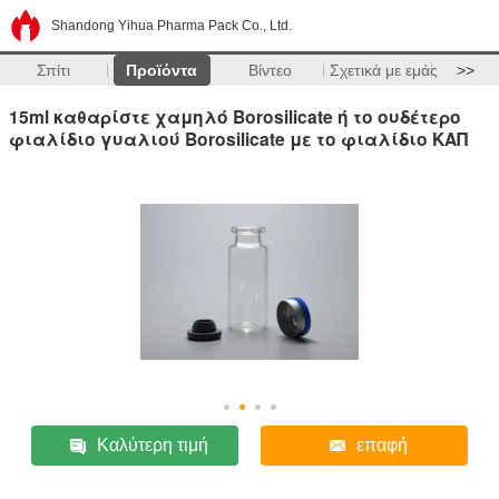
Shandong Yihua Pharma Pack Co., Ltd.
Σπίτι
Προϊόντα
Βίντεο
Σχετικά με εμάς
>>
15ml καθαρίστε χαμηλό Borosilicate ή το ουδέτερο
φιαλίδιο γυαλιού Borosilicate με το φιαλίδιο ΚΑΠ
Καλύτερη τιμή
επαφή