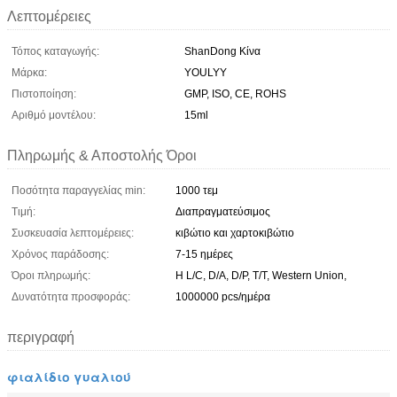
Λεπτομέρειες
Τόπος καταγωγής:
ShanDong Κίνα
Μάρκα:
YOULYY
Πιστοποίηση:
GMP, ISO, CE, ROHS
Αριθμό μοντέλου:
15ml
Πληρωμής & Αποστολής Όροι
Ποσότητα παραγγελίας min:
1000 τεμ
Τιμή:
Διαπραγματεύσιμος
Συσκευασία λεπτομέρειες:
κιβώτιο και χαρτοκιβώτιο
Χρόνος παράδοσης:
7-15 ημέρες
Όροι πληρωμής:
Η L/C, D/A, D/P, T/T, Western Union,
Δυνατότητα προσφοράς:
1000000 pcs/ημέρα
περιγραφή
φιαλίδιο γυαλιού