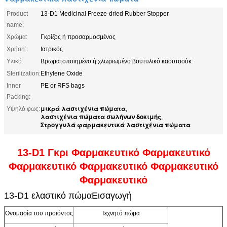
Product
13-D1 Medicinal Freeze-dried Rubber Stopper
name:
Χρώμα:
Γκρίζος ή προσαρμοσμένος
Χρήση:
Ιατρικός
Υλικό:
Βρωματοποιημένο ή χλωριωμένο βουτυλικό καουτσούκ
Sterilization:
Ethylene Oxide
Inner
PE or RFS bags
Packing:
μικρά λαστιχένια πώματα
Υψηλό φως:
,
λαστιχένια πώματα σωλήνων δοκιμής
,
Στρογγυλά φαρμακευτικά λαστιχένια πώματα
13-D1 Γκρι Φαρμακευτικό Φαρμακευτικό
Φαρμακευτικό Φαρμακευτικό Φαρμακευτικό
Φαρμακευτικό
13-D1 ελαστικό πώμα
Εισαγωγή
Ονομασία του προϊόντος
Τεχνητό πώμα