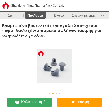
Shandong Yihua Pharma Pack Co., Ltd.
Σπίτι
Προϊόντα
Βίντεο
Σχετικά με εμάς
>>
Βρωμιωμένο βουτυλικό στρογγυλό λαστιχένιο
πώμα, λαστιχένια πώματα σωλήνων δοκιμής για
τα φιαλίδια γυαλιού
Καλύτερη τιμή
επαφή