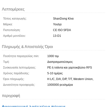
Λεπτομέρειες
Τόπος καταγωγής:
ShanDong Κίνα
Μάρκα:
Youlyy
Πιστοποίηση:
CE ISO SFDA
Αριθμό μοντέλου:
13-D1
Πληρωμής & Αποστολής Όροι
Ποσότητα παραγγελίας min:
1000 τεμ
Τιμή:
Διαπραγματεύσιμος
Συσκευασία λεπτομέρειες:
PE ή τσάντα και χαρτοκιβώτιο RFS
Χρόνος παράδοσης:
5-10 ημέρες
Όροι πληρωμής:
Η L/C, D/A, D/P, T/T, Western Union,
Δυνατότητα προσφοράς:
1000000 pcs/ημέρα
περιγραφή
Φαρμακευτικά λαστιχένια πώματα