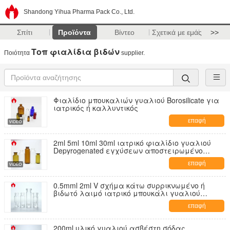
Shandong Yihua Pharma Pack Co., Ltd.
Σπίτι
Προϊόντα
Βίντεο
Σχετικά με εμάς
>>
Τοπ φιαλίδια βιδών
Ποιότητα
supplier.
Φιαλίδιο μπουκαλιών γυαλιού Borosilicate για
ιατρικός ή καλλυντικός
επαφή
2ml 5ml 10ml 30ml ιατρικό φιαλίδιο γυαλιού
Depyrogenated εγχύσεων αποστειρωμένο
πλυμένο
επαφή
0.5mml 2ml V σχήμα κάτω συρρικνωμένο ή
βιδωτό λαιμό ιατρικό μπουκάλι γυαλιού
φιαλίδας
επαφή
200ml υλικό γυαλιού ασβέστη σόδας