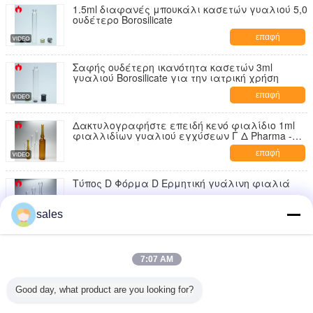
1.5ml διαφανές μπουκάλι κασετών γυαλιού 5,0
ουδέτερο Borosilicate
επαφή
Σαφής ουδέτερη ικανότητα κασετών 3ml
γυαλιού Borosilicate για την ιατρική χρήση
επαφή
Δακτυλογραφήστε επειδή κενό φιαλίδιο 1ml
φιαλλιδίων γυαλιού εγχύσεων Γ Δ Pharma -
20ml
επαφή
Τύπος D Φόρμα D Ερμητική γυάλινη φιαλιά
επαφή
sales
Διαμορφώστε ένα σαφές ή ηλέκτρινο ιατρικό
φιαλλίδιο γυαλιού εγχύσεων 1ml
7:07 AM
επαφή
Good day, what product are you looking for?
1ml καθαρίστε το καλλυντικό πλαστικό
φιαλλίδιο PETG ή PP